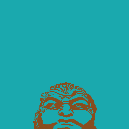
Napoli Sotterranea:
o stupefacente viaggio nella sto
L PERCORSO UFFICIALE E AUTORIZZATO DELL’
ASSOCIAZION
NAPOLI SOTTERRANEA
Autorizzazione Agenzia del Demanio Filiale di Napoli – Concessione n. 2524 
orizzazione, con decreto n. 1454, per lo svolgimento di attività culturali e vis
guidate nella Napoli Sotterranea